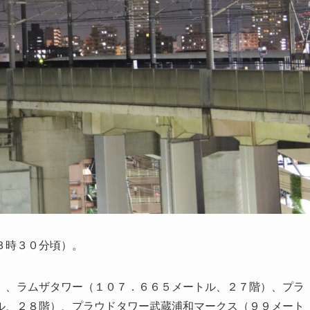
３時３０分頃）。
）、ラムザタワー（１０７．６６５メートル、２７階）、プラ
ル、２８階）、プラウドタワー武蔵浦和マークス（９９メート