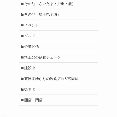
その他（さいたま・戸田・蕨）
その他（埼玉県全域）
イベント
グルメ
企業関係
埼玉発の飲食チェーン
建設中
東日本ゆかりの飲食店in大宮周辺
街ネタ
開店・閉店