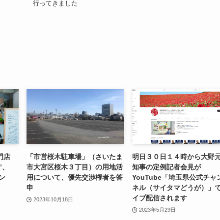
行ってきました
門店
「市営桜木駐車場」（さいたま
明日３０日１４時から大野
”、
市大宮区桜木３丁目）の用地活
知事の定例記者会見が
ン
用について、優先交渉権者を答
YouTube「埼玉県公式チャ
申
ネル（サイタマどうが）」
イブ配信されます
2023年10月18日
2023年5月29日