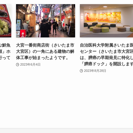
ぶ鮮魚
大宮一番街商店街（さいたま市
自治医科大学附属さいたま
類」ホ
大宮区）の一角にある建物の解
センター（さいたま市大宮
行って
体工事が始まったようです。
は、膵癌の早期発見に特化
「膵癌ドック」を開設しま
2023年6月4日
2023年8月28日