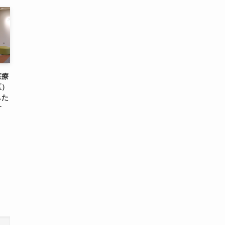
医療
区）
した
す