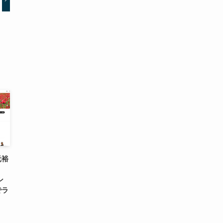
元裕
ン
でラ