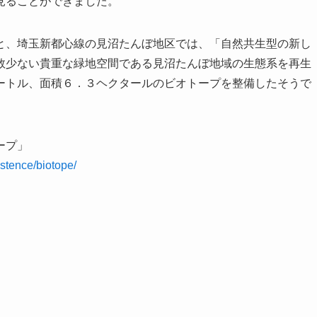
見ることができました。
と、埼玉新都心線の見沼たんぼ地区では、「自然共生型の新し
数少ない貴重な緑地空間である見沼たんぼ地域の生態系を再生
ートル、面積６．３ヘクタールのビオトープを整備したそうで
ープ」
istence/biotope/