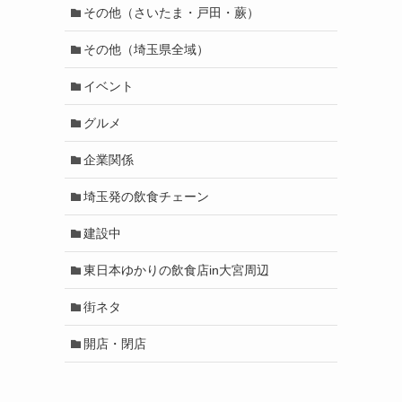
その他（さいたま・戸田・蕨）
その他（埼玉県全域）
イベント
グルメ
企業関係
埼玉発の飲食チェーン
建設中
東日本ゆかりの飲食店in大宮周辺
街ネタ
開店・閉店