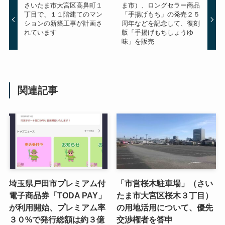
さいたま市大宮区高鼻町１
ま市）、ロングセラー商品
丁目で、１１階建てのマン
「手揚げもち」の発売２５
ションの新築工事が計画さ
周年などを記念して、復刻
れています
版「手揚げもちしょうゆ
味」を販売
関連記事
埼玉県戸田市プレミアム付
「市営桜木駐車場」（さい
電子商品券「TODA PAY」
たま市大宮区桜木３丁目）
が利用開始、プレミアム率
の用地活用について、優先
３０%で発行総額は約３億
交渉権者を答申