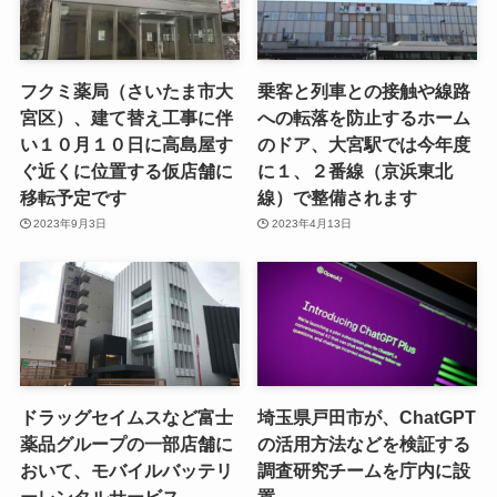
フクミ薬局（さいたま市大
乗客と列車との接触や線路
宮区）、建て替え工事に伴
への転落を防止するホーム
い１０月１０日に高島屋す
のドア、大宮駅では今年度
ぐ近くに位置する仮店舗に
に１、２番線（京浜東北
移転予定です
線）で整備されます
2023年9月3日
2023年4月13日
ドラッグセイムスなど富士
埼玉県戸田市が、ChatGPT
薬品グループの一部店舗に
の活用方法などを検証する
おいて、モバイルバッテリ
調査研究チームを庁内に設