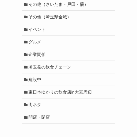
その他（さいたま・戸田・蕨）
その他（埼玉県全域）
イベント
グルメ
企業関係
埼玉発の飲食チェーン
建設中
東日本ゆかりの飲食店in大宮周辺
街ネタ
開店・閉店