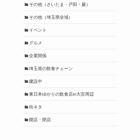
その他（さいたま・戸田・蕨）
その他（埼玉県全域）
イベント
グルメ
企業関係
埼玉発の飲食チェーン
建設中
東日本ゆかりの飲食店in大宮周辺
街ネタ
開店・閉店