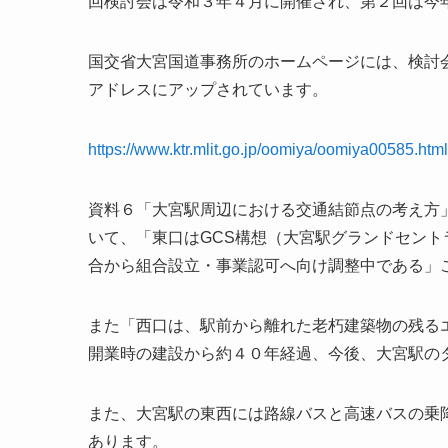
回検討会は令和３年４月に開催され、第２回は今
国交省大宮国道事務所のホームページには、検討
アドレスにアップされています。
https://www.ktr.mlit.go.jp/oomiya/oomiya00585.html
資料６「大宮駅周辺における交通結節点の考え方
いて、「東口はGCS構想（大宮駅グランドセン
合から組合設立・事業認可へ向け調整中である」
また「西口は、駅前から離れた老朽建築物の残る
開業時の建設から約４０年経過、今後、大宮駅の
また、大宮駅の東西には路線バスと高速バスの乗
あります。