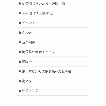
その他（さいたま・戸田・蕨）
その他（埼玉県全域）
イベント
グルメ
企業関係
埼玉発の飲食チェーン
建設中
東日本ゆかりの飲食店in大宮周辺
街ネタ
開店・閉店