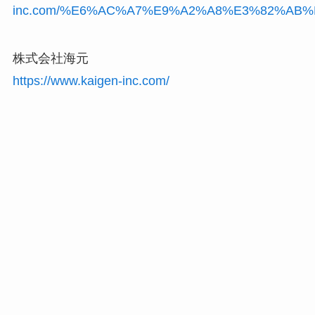
inc.com/%E6%AC%A7%E9%A2%A8%E3%82%AB%
株式会社海元
https://www.kaigen-inc.com/