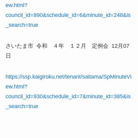
ew.html?
council_id=890&schedule_id=6&minute_id=248&is
_search=true
さいたま市 令和 ４年 １２月 定例会 12月07
日
https://ssp.kaigiroku.net/tenant/saitama/SpMinuteVi
ew.html?
council_id=930&schedule_id=7&minute_id=385&is
_search=true