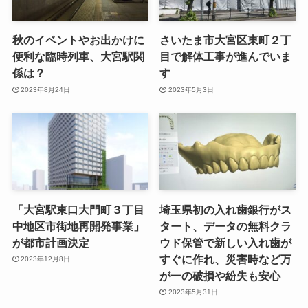
秋のイベントやお出かけに
さいたま市大宮区東町２丁
便利な臨時列車、大宮駅関
目で解体工事が進んでいま
係は？
す
2023年8月24日
2023年5月3日
「大宮駅東口大門町３丁目
埼玉県初の入れ歯銀行がス
中地区市街地再開発事業」
タート、データの無料クラ
が都市計画決定
ウド保管で新しい入れ歯が
すぐに作れ、災害時など万
2023年12月8日
が一の破損や紛失も安心
2023年5月31日