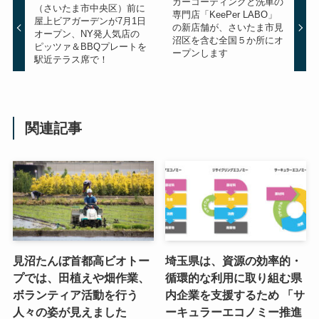
カーコーティングと洗車の
（さいたま市中央区）前に
専門店「KeePer LABO」
屋上ビアガーデンが7月1日
の新店舗が、さいたま市見
オープン、NY発人気店の
沼区を含む全国５か所にオ
ピッツァ＆BBQプレートを
ープンします
駅近テラス席で！
関連記事
見沼たんぼ首都高ビオトー
埼玉県は、資源の効率的・
プでは、田植えや畑作業、
循環的な利用に取り組む県
ボランティア活動を行う
内企業を支援するため 「サ
人々の姿が見えました
ーキュラーエコノミー推進