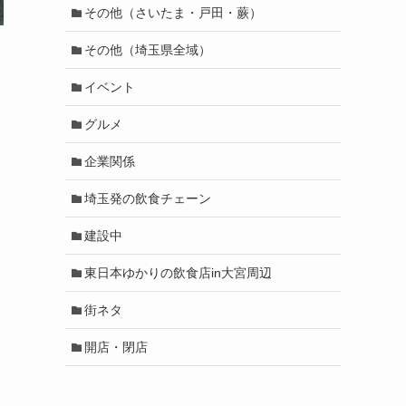
その他（さいたま・戸田・蕨）
その他（埼玉県全域）
イベント
グルメ
企業関係
埼玉発の飲食チェーン
建設中
東日本ゆかりの飲食店in大宮周辺
街ネタ
開店・閉店