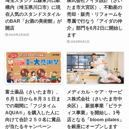
埼玉スタジアム線東川口駅
株式会社アイダ設計（さい
構内（埼玉県川口市）に現
たま市大宮区）、不動産の
在人気のスタンドスタイル
売却・販売・リフォームを
のBAR「お酒の美術館」が
専属で行なう「アイダの仲
開店
介」部門を6月2日に開始し
ます
2024年3月30日
2023年6月1日
富士薬品（さいたま市）、
メディカル・ケア・サービ
６月１日から８月３１日ま
ス株式会社（さいたま市中
での期間に「フジタイム
央区）、新規事業「ピラテ
AQUA®」を購入した人に
ィス事業」を開始し、1号
向けて合計２５０名に賞品
店となる「bloom pilates」
が当たるキャンペーン
を銀座にオープンします