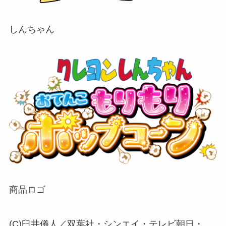
しんちゃん
商品ロゴ
(C)臼井儀人／双葉社・シンエイ・テレビ朝日・