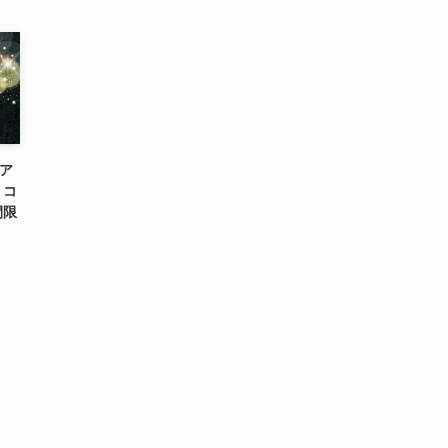
Vア
」コ
間限