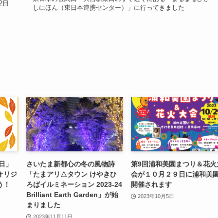
2日
しにほん（東日本連携センター）」に行ってきました
の日」
さいたま新都心の冬の風物詩
第9回浦和美園まつり＆花火
オリジ
「たまアリ△タウン けやきひ
会が１０月２９日に浦和美
う！
ろばイルミネーション 2023-24
開催されます
Brilliant Earth Garden」が始
2023年10月5日
まりました
2023年11月11日