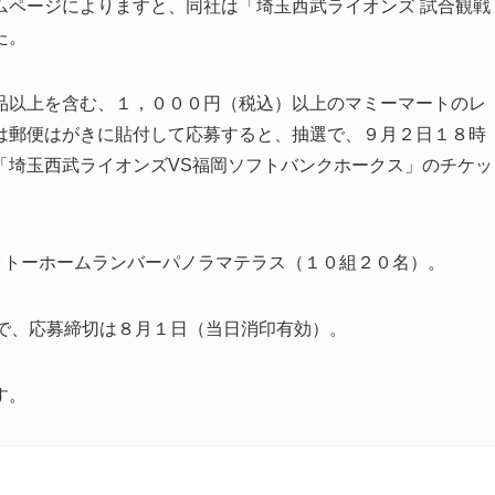
ムページによりますと、同社は「埼玉西武ライオンズ 試合観戦
た。
品以上を含む、１，０００円（税込）以上のマミーマートのレ
は郵便はがきに貼付して応募すると、抽選で、９月２日１８時
「埼玉西武ライオンズVS福岡ソフトバンクホークス」のチケッ
イトーホームランバーパノラマテラス（１０組２０名）。
日で、応募締切は８月１日（当日消印有効）。
す。