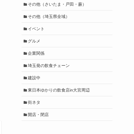
その他（さいたま・戸田・蕨）
その他（埼玉県全域）
イベント
グルメ
企業関係
埼玉発の飲食チェーン
建設中
東日本ゆかりの飲食店in大宮周辺
街ネタ
開店・閉店