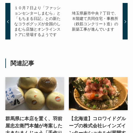
１０月７日より「ファッシ
ョンセンターしまむら」と
埼玉県蕨市中央７丁目で、
「もちまる日記」との新た
８階建て共同住宅・事務所
なコラボグッズが全国のし
（鉄筋コンクリート造）の
まむら店舗とオンラインス
新築工事が進んでいます
トアに登場するようです
関連記事
群馬県に本店を置く、羽前
【北海道】コロワイドグル
屋忠左衛門本舗が考案した
ープの株式会社レインズイ
大きなまんじゅう「手作り
ンターナショナルが展開す