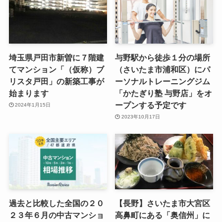
埼玉県戸田市新曽に７階建
与野駅から徒歩１分の場所
てマンション「（仮称）ブ
（さいたま市浦和区）にパ
リスタ戸田」の新築工事が
ーソナルトレーニングジム
始まります
「かたぎり塾 与野店」をオ
ープンする予定です
2024年1月15日
2023年10月17日
過去と比較した全国の２０
【長野】さいたま市大宮区
２３年６月の中古マンショ
高鼻町にある「奥信州」に