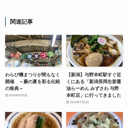
関連記事
わらび機まつりが間もなく
【新潟】与野本町駅すぐ近
開催 ～蕨の夏を彩る伝統
くにある「新潟長岡生姜醤
の祭典～
油らーめん みずさわ 与野
本町店」に行ってきました
2026年8月5日
2023年7月1日