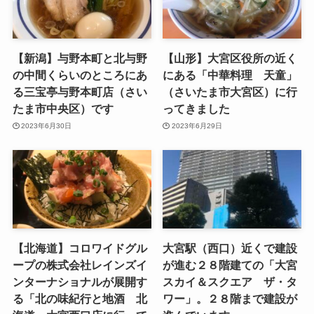
【新潟】与野本町と北与野
【山形】大宮区役所の近く
の中間くらいのところにあ
にある「中華料理 天童」
る三宝亭与野本町店（さい
（さいたま市大宮区）に行
たま市中央区）です
ってきました
2023年6月30日
2023年6月29日
【北海道】コロワイドグル
大宮駅（西口）近くで建設
ープの株式会社レインズイ
が進む２８階建ての「大宮
ンターナショナルが展開す
スカイ＆スクエア ザ・タ
る「北の味紀行と地酒 北
ワー」。２８階まで建設が