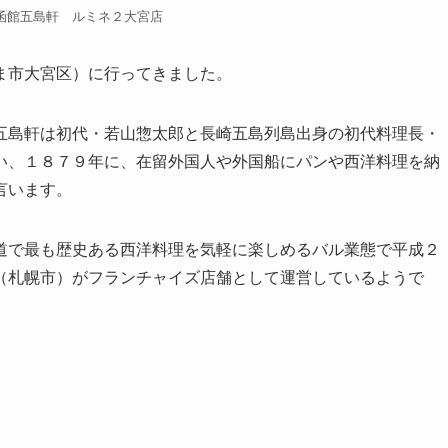
函館五島軒 ルミネ２大宮店
ま市大宮区）に行ってきました。
五島軒は初代・若山惣太郎と長崎五島列島出身の初代料理長・
い、１８７９年に、在留外国人や外国船にパンや西洋料理を納
言います。
道で最も歴史ある西洋料理を気軽に楽しめるバル業態で平成２
（札幌市）がフランチャイズ店舗として運営しているようで