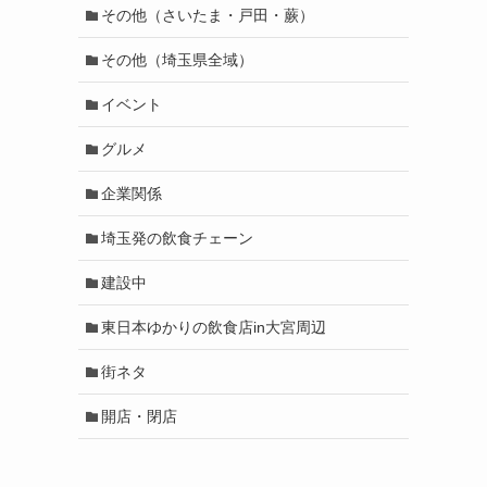
その他（さいたま・戸田・蕨）
その他（埼玉県全域）
イベント
グルメ
企業関係
埼玉発の飲食チェーン
建設中
東日本ゆかりの飲食店in大宮周辺
街ネタ
開店・閉店