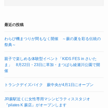
最近の投稿
わらび機まつりが間もなく開催 ～蕨の夏を彩る伝統の
祭典～
親子で楽しめる体験型イベント「KIDS FES in さいた
ま」 8月22日・23日に草加・まつばら綾瀬川公園で開
催
トランクデイズバイク 蕨中央が4月1日にオープン
JR蕨駅近くに女性専用マシンピラティススタジオ
『pilates K 蕨店』がオープンします