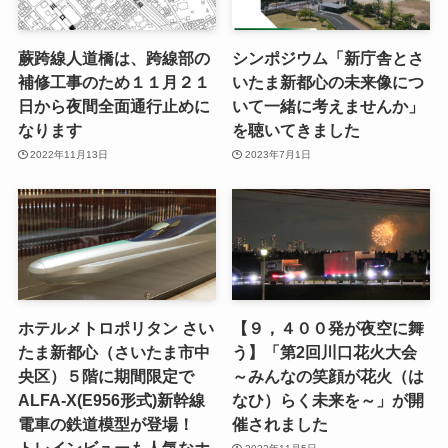
蕨跨線人道橋は、跨線部の
シンポジウム「新庁舎とさ
補修工事のため１１月２１
いたま新都心の未来像につ
日から夜間全面通行止めに
いて一緒に考えませんか」
なります
を聴いてきました
2022年11月13日
2023年7月1日
ホテルメトロポリタン さい
【９，４００発が夜空に舞
たま新都心（さいたま市中
う】「第2回川口花火大会
央区）５階に期間限定で
～みんなの笑顔が花火（は
ALFA-X(E956形式)新幹線
なひ）らく未来を～」が開
電車の鉄道模型が登場！
催されました