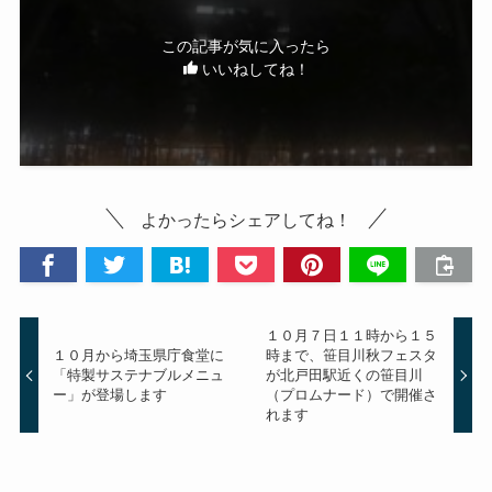
この記事が気に入ったら
いいねしてね！
よかったらシェアしてね！
１０月７日１１時から１５
１０月から埼玉県庁食堂に
時まで、笹目川秋フェスタ
「特製サステナブルメニュ
が北戸田駅近くの笹目川
ー」が登場します
（プロムナード）で開催さ
れます