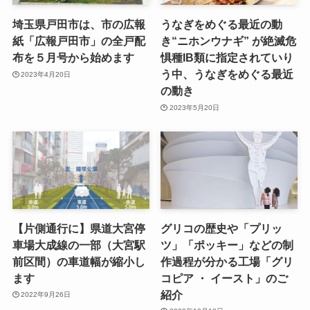
埼玉県戸田市は、市の広報
うなぎをめぐる最近の動
紙「広報戸田市」の全戸配
き“ニホンウナギ” が絶滅危
布を５月号から始めます
惧種IB類に指定されていり
う中、うなぎをめぐる最近
2023年4月20日
の動き
2023年5月20日
【片側通行に】県道大宮停
グリコの歴史や「プリッ
車場大成線の一部（大宮駅
ツ」「ポッキー」などの制
前区間）の車道幅が縮小し
作過程が分かる工場「グリ
ます
コピア ・ イースト」のご
紹介
2022年9月26日