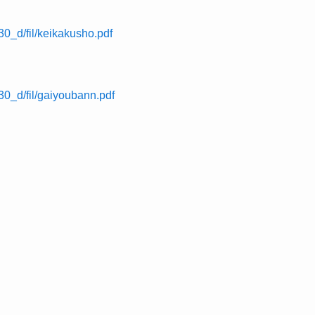
30_d/fil/keikakusho.pdf
30_d/fil/gaiyoubann.pdf