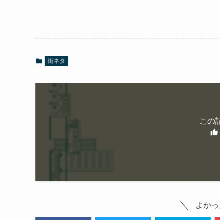
街ネタ
この
よかっ