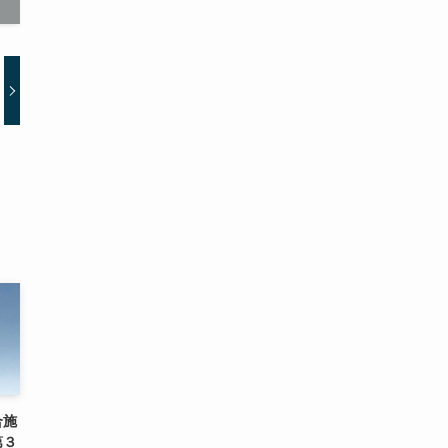
合施
第３