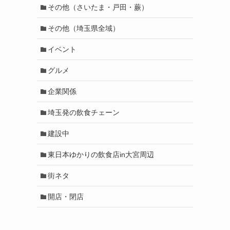
その他（さいたま・戸田・蕨）
その他（埼玉県全域）
イベント
グルメ
企業関係
埼玉発の飲食チェーン
建設中
東日本ゆかりの飲食店in大宮周辺
街ネタ
ま
開店・閉店