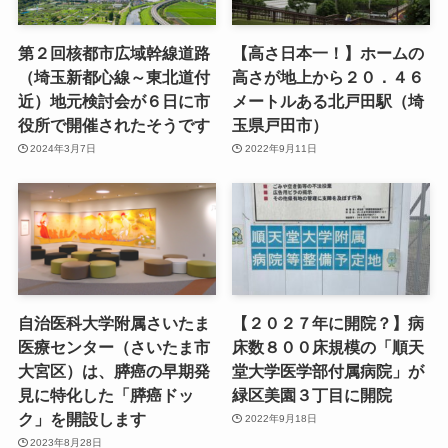
第２回核都市広域幹線道路
【高さ日本一！】ホームの
（埼玉新都心線～東北道付
高さが地上から２０．４６
近）地元検討会が６日に市
メートルある北戸田駅（埼
役所で開催されたそうです
玉県戸田市）
2024年3月7日
2022年9月11日
自治医科大学附属さいたま
【２０２７年に開院？】病
医療センター（さいたま市
床数８００床規模の「順天
大宮区）は、膵癌の早期発
堂大学医学部付属病院」が
見に特化した「膵癌ドッ
緑区美園３丁目に開院
ク」を開設します
2022年9月18日
2023年8月28日