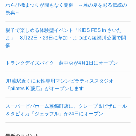
わらび機まつりが間もなく開催 ～蕨の夏を彩る伝統の
祭典～
親子で楽しめる体験型イベント「KIDS FES in さいた
ま」 8月22日・23日に草加・まつばら綾瀬川公園で開
催
トランクデイズバイク 蕨中央が4月1日にオープン
JR蕨駅近くに女性専用マシンピラティススタジオ
『pilates K 蕨店』がオープンします
スーパービバホーム蕨錦町店に、クレープ＆ピザロール
＆タピオカ「ジェラフル」が24日にオープン