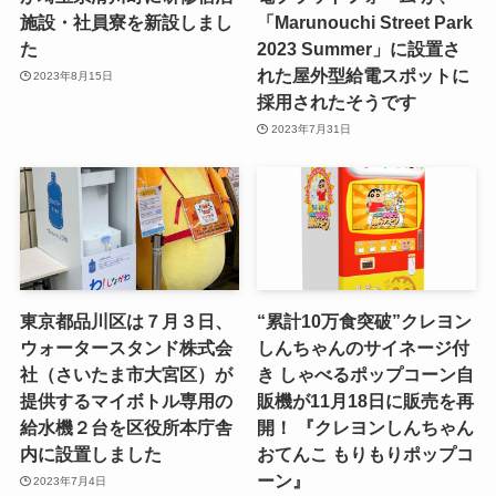
施設・社員寮を新設しまし
「Marunouchi Street Park
た
2023 Summer」に設置さ
れた屋外型給電スポットに
2023年8月15日
採用されたそうです
2023年7月31日
東京都品川区は７月３日、
“累計10万食突破”クレヨン
ウォータースタンド株式会
しんちゃんのサイネージ付
社（さいたま市大宮区）が
き しゃべるポップコーン自
提供するマイボトル専用の
販機が11月18日に販売を再
給水機２台を区役所本庁舎
開！ 『クレヨンしんちゃん
内に設置しました
おてんこ もりもりポップコ
ーン』
2023年7月4日