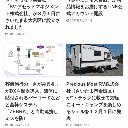
「SV アセットマネジメン
品情報をお届けするLINE公
ト株式会社」が８月１日に
式アカウント開設
さいたま市大宮区に設立さ
2022年11月24日
れました
2023年8月7日
葬儀施行の「さがみ典礼」
Precious Most RV株式会
がDXを順次導入、遺体に
社（さいたま市岩槻区）
貼付されるバーコードなど
が“トラックに載せて気軽
と基幹システム
にオートキャンプを楽しめ
「ZEBRA」と自動連携し
るシェルを１２月１日に発
ミスを防止
表
2023年4月27日
2022年12月1日