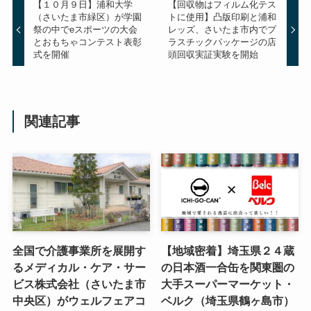
【１０月９日】浦和大学
【回収物はフィルム化テス
（さいたま市緑区）が学園
トに使用】凸版印刷と浦和
祭の中でeスポーツの大会
レッズ、さいたま市内でプ
とおもちゃコンテスト表彰
ラスチックパッケージの店
式を開催
頭回収実証実験を開始
関連記事
全国で介護事業所を展開す
【地域密着】埼玉県２４蔵
るメディカル・ケア・サー
の日本酒一合缶を関東圏の
ビス株式会社（さいたま市
大手スーパーマーケット・
中央区）がウェルフェアコ
ベルク（埼玉県鶴ヶ島市）