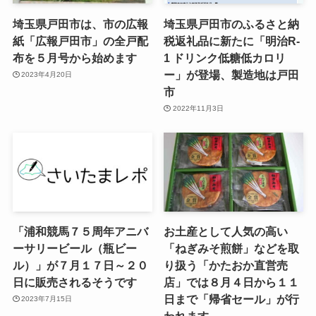
埼玉県戸田市は、市の広報
埼玉県戸田市のふるさと納
紙「広報戸田市」の全戸配
税返礼品に新たに「明治
R-
布を５月号から始めます
1
ドリンク低糖低カロリ
ー」が登場、製造地は戸田
2023年4月20日
市
2022年11月3日
「浦和競馬７５周年アニバ
お土産として人気の高い
ーサリービール（瓶ビー
「ねぎみそ煎餅」などを取
ル）」が７月１７日～２０
り扱う「かたおか直営売
日に販売されるそうです
店」では８月４日から１１
日まで「帰省セール」が行
2023年7月15日
われます