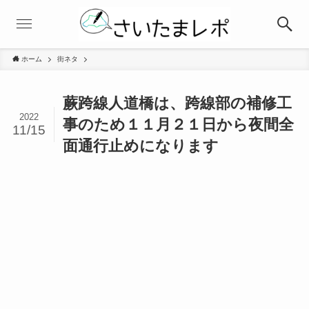
ホーム
街ネタ
蕨跨線人道橋は、跨線部の補修工
2022
事のため１１月２１日から夜間全
11/15
面通行止めになります