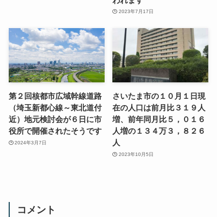
2023年7月17日
第２回核都市広域幹線道路
さいたま市の１０月１日現
（埼玉新都心線～東北道付
在の人口は前月比３１９人
近）地元検討会が６日に市
増、前年同月比５，０１６
役所で開催されたそうです
人増の１３４万３，８２６
人
2024年3月7日
2023年10月5日
コメント