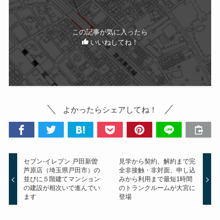
この記事が気に入ったら
いいねしてね！
よかったらシェアしてね！
セブン-イレブン 戸田新曽
見学から契約、解約まで完
芦原店（埼玉県戸田市）の
全非接触・非対面、申し込
並びに５階建てマンション
みから利用まで最短1時間
の建設が相次いで進んでい
のトランクルームが大宮に
ます
登場