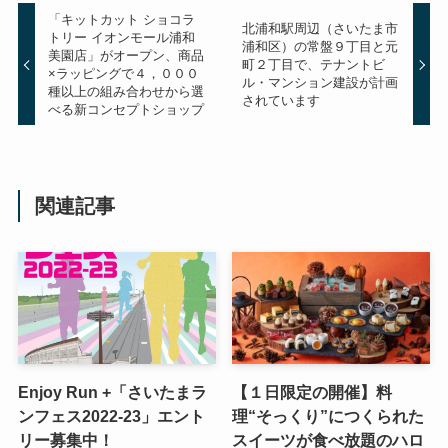
「キットカット ショコラ
北浦和駅周辺（さいたま市
トリー イオンモール浦和
浦和区）の常盤９丁目と元
美園店」がオープン、商品
町２丁目で、テナントビ
×ラッピングで４，０００
ル・マンション建設が計画
種以上の組み合わせから選
されています
べる新コンセプトショップ
関連記事
Enjoy Run +「さいたまラ
【１日限定の開催】料
ンフェス2022-23」エント
理“そっくり”につくられた
リー募集中！
スイーツが食べ放題のハロ