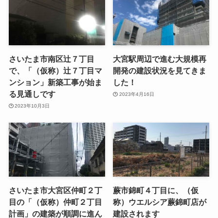
さいたま市南区辻７丁目
大宮駅周辺で進む大規模再
で、「（仮称）辻７丁目マ
開発の建設状況を見てきま
ンション」新築工事が始ま
した！
る見通しです
2023年4月16日
2023年10月3日
さいたま市大宮区仲町２丁
蕨市錦町４丁目に、（仮
目の「（仮称）仲町２丁目
称）ウエルシア蕨錦町店が
計画」の建築が順調に進ん
建設されます