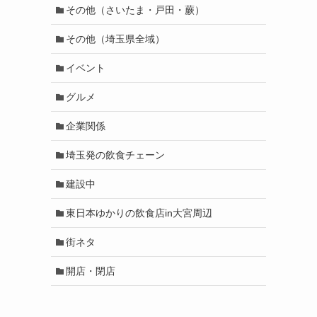
その他（さいたま・戸田・蕨）
その他（埼玉県全域）
イベント
グルメ
企業関係
埼玉発の飲食チェーン
建設中
東日本ゆかりの飲食店in大宮周辺
街ネタ
開店・閉店