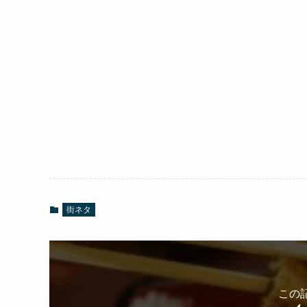
街ネタ
この