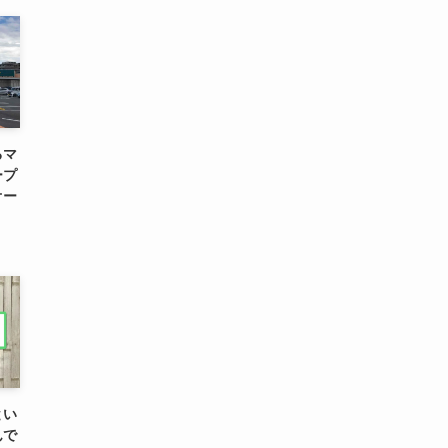
るマ
ープ
オー
とい
んで