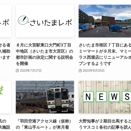
ける省
８月に大宮駅東口大門町3丁目
さいたま市桜区７丁目にあ
入補助
中地区（さいたま市大宮区）の
ミーマートが９月末、マミ
います
都市計画の決定に関する説明会
ラス西堀店にリニューアル
を開催
プンするようです
2023年7月27日
2023年8月25日
民の
「羽田空港アクセス線（仮称）
大野知事が２期目出馬する
共施設
の「東山手ルート」が来月着
うマスコミ各社の記事を読