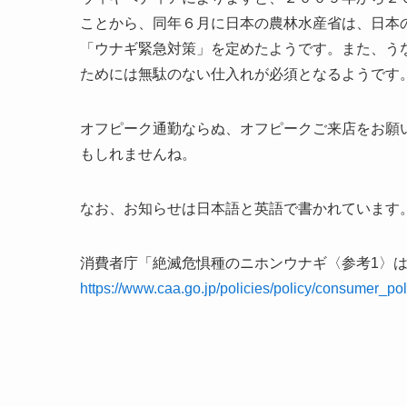
ことから、同年６月に日本の農林水産省は、日本
「ウナギ緊急対策」を定めたようです。また、う
ためには無駄のない仕入れが必須となるようです
オフピーク通勤ならぬ、オフピークご来店をお願
もしれませんね。
なお、お知らせは日本語と英語で書かれています
消費者庁「絶滅危惧種のニホンウナギ〈参考1〉
https://www.caa.go.jp/policies/policy/consumer_p