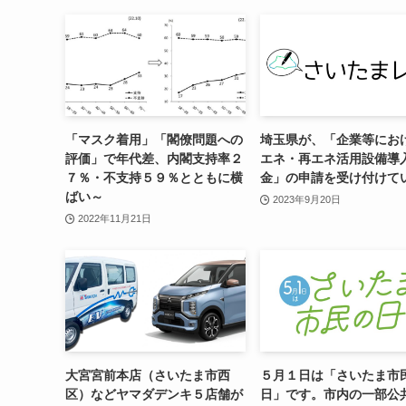
「マスク着用」「閣僚問題への
埼玉県が、「企業等にお
評価」で年代差、内閣支持率２
エネ・再エネ活用設備導
７％・不支持５９％とともに横
金」の申請を受け付けて
ばい～
2023年9月20日
2022年11月21日
大宮宮前本店（さいたま市西
５月１日は「さいたま市
区）などヤマダデンキ５店舗が
日」です。市内の一部公