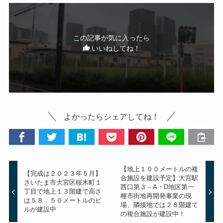
この記事が気に入ったら
いいねしてね！
よかったらシェアしてね！
【地上１００メートルの複
【完成は２０２３年５月】
合施設を建設予定】大宮駅
さいたま市大宮区桜木町１
西口第３－A・D地区第一
丁目で地上１３階建で高さ
種市街地再開発事業の現
は５８．５０メートルのビ
場、隣接地では２８階建て
ルが建設中
の複合施設が建設中！