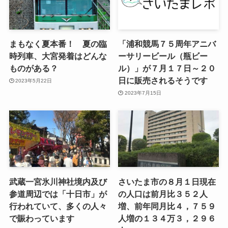
まもなく夏本番！ 夏の臨
「浦和競馬７５周年アニバ
時列車、大宮発着はどんな
ーサリービール（瓶ビー
ものがある？
ル）」が７月１７日～２０
日に販売されるそうです
2023年5月22日
2023年7月15日
武蔵一宮氷川神社境内及び
さいたま市の８月１日現在
参道周辺では「十日市」が
の人口は前月比３５２人
行われていて、多くの人々
増、前年同月比４，７５９
で賑わっています
人増の１３４万３，２９６