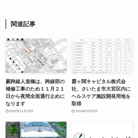
関連記事
蕨跨線人道橋は、跨線部の
霞ヶ関キャピタル株式会
補修工事のため１１月２１
社、さいたま市大宮区内に
日から夜間全面通行止めに
ヘルスケア施設開発用地を
なります
取得
2022年11月13日
2024年3月29日