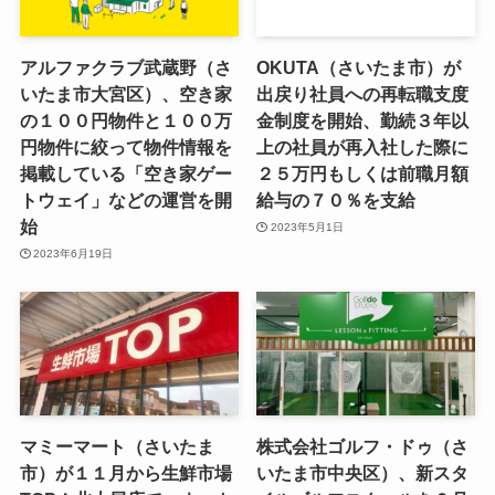
アルファクラブ武蔵野（さ
OKUTA（さいたま市）が
いたま市大宮区）、空き家
出戻り社員への再転職支度
の１００円物件と１００万
金制度を開始、勤続３年以
円物件に絞って物件情報を
上の社員が再入社した際に
掲載している「空き家ゲー
２５万円もしくは前職月額
トウェイ」などの運営を開
給与の７０％を支給
始
2023年5月1日
2023年6月19日
マミーマート（さいたま
株式会社ゴルフ・ドゥ（さ
市）が１１月から生鮮市場
いたま市中央区）、新スタ