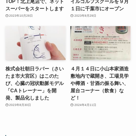
TOP！北上尾店で、ネット
イルゴルフスクールを９月
スーパーをスタートします
１日に千葉市にオープン
2023年10月28日
2023年8月29日
株式会社朝日ラバー（さい
４月１４日に小山本家酒造
たま市大宮区）はこのた
敷地内で蔵開き、工場見学
び、心臓の冠状動脈モデル
や樽酒・甘酒の振る舞い、
「CAトレーナー」を開
屋台コーナー（飲食）な
発、製品化しました
ど！
2023年8月30日
2024年4月11日