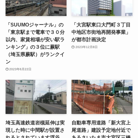
「SUUMOジャーナル」の
「大宮駅東口大門町３丁目
「東京駅まで電車で３０分
中地区市街地再開発事業」
以内、家賃相場が安い駅ラ
が都市計画決定
ンキング」の３位に蕨駅
2023年12月8日
（埼玉県蕨駅）がランクイ
ン
2023年6月22日
埼玉高速鉄道岩槻延伸は実
自動車専用道路「新大宮上
現した時に中間駅が設置さ
尾道路」建設予定地付近で
れるとされています浮谷
あるさいたま市大宮区三橋