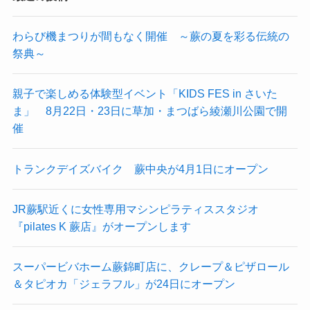
わらび機まつりが間もなく開催 ～蕨の夏を彩る伝統の
祭典～
親子で楽しめる体験型イベント「KIDS FES in さいた
ま」 8月22日・23日に草加・まつばら綾瀬川公園で開
催
トランクデイズバイク 蕨中央が4月1日にオープン
JR蕨駅近くに女性専用マシンピラティススタジオ
『pilates K 蕨店』がオープンします
スーパービバホーム蕨錦町店に、クレープ＆ピザロール
＆タピオカ「ジェラフル」が24日にオープン