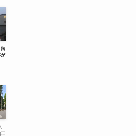
３階
事が
で、
築工