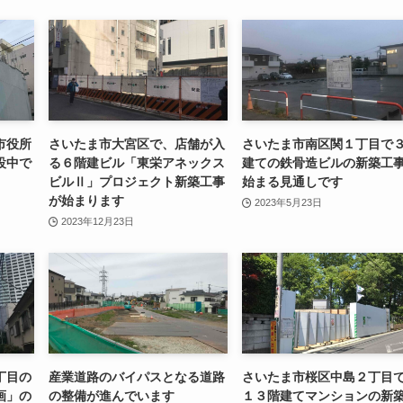
市役所
さいたま市大宮区で、店舗が入
さいたま市南区関１丁目で
設中で
る６階建ビル「東栄アネックス
建ての鉄骨造ビルの新築工
ビルⅡ」プロジェクト新築工事
始まる見通しです
が始まります
2023年5月23日
2023年12月23日
丁目の
産業道路のバイパスとなる道路
さいたま市桜区中島２丁目
画」の
の整備が進んでいます
１３階建てマンションの新