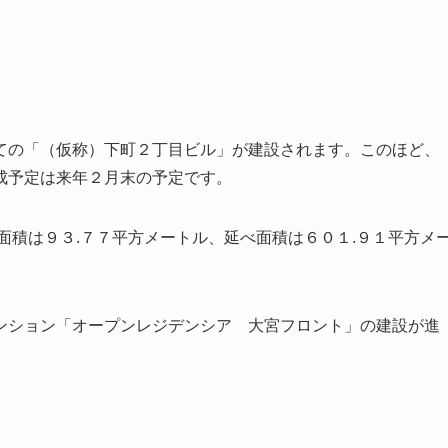
ての「（仮称）下町２丁目ビル」が建設されます。このほど、
成予定は来年２月末の予定です。
面積は９３.７７平方メートル、延べ面積は６０１.９１平方メ
ンション「オープンレジデンシア 大宮フロント」の建設が進