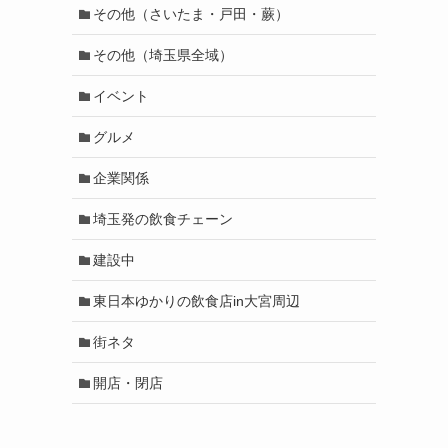
その他（さいたま・戸田・蕨）
その他（埼玉県全域）
イベント
グルメ
企業関係
埼玉発の飲食チェーン
建設中
東日本ゆかりの飲食店in大宮周辺
街ネタ
開店・閉店