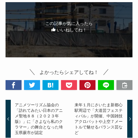
この記事が気に入ったら
いいねしてね！
よかったらシェアしてね！
アニメツーリズム協会の
来年１月にさいたま新都心
「訪れてみたい日本のアニ
駅周辺で「大道芸フェステ
メ聖地８８（２０２３年
ィバル」が開催、中国雑技
版）」に「さよなら私のク
アクロバットや上空７メー
ラマー」の舞台となった埼
トルで魅せるバランス芸な
玉県蕨市が認定
ど