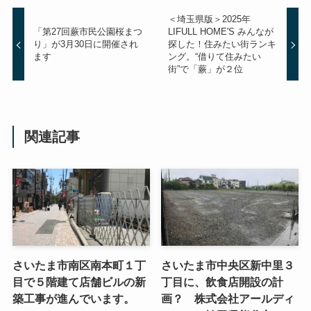
＜埼玉県版＞2025年
「第27回蕨市民公園桜まつ
LIFULL HOME'S みんなが
り」が3月30日に開催され
探した！住みたい街ランキ
ます
ング。“借りて住みたい
街”で「蕨」が２位
関連記事
さいたま市南区南本町１丁
さいたま市中央区新中里３
目で５階建て店舗ビルの新
丁目に、飲食店開設の計
築工事が進んでいます。
画？ 株式会社アールディ