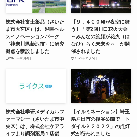
株式会社富士薬品（さいた
【９，４００発が夜空に舞
ま市大宮区）は、湘南ヘル
う】「第2回川口花火大会
スイノベーションパーク
～みんなの笑顔が花火（は
（神奈川県藤沢市）に研究
なひ）らく未来を～」が開
拠点を新設しました
催されました
2023年10月4日
2022年11月5日
株式会社学研メディカルフ
【イルミネーション】埼玉
ァーマシー（さいたま市中
県戸田市の後谷公園で「ト
央区）は、株式会社ケアラ
ダイルミ２０２２」の点灯
イフより調剤薬局１店舗
式が行われました