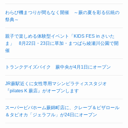
わらび機まつりが間もなく開催 ～蕨の夏を彩る伝統の
祭典～
親子で楽しめる体験型イベント「KIDS FES in さいた
ま」 8月22日・23日に草加・まつばら綾瀬川公園で開
催
トランクデイズバイク 蕨中央が4月1日にオープン
JR蕨駅近くに女性専用マシンピラティススタジオ
『pilates K 蕨店』がオープンします
スーパービバホーム蕨錦町店に、クレープ＆ピザロール
＆タピオカ「ジェラフル」が24日にオープン