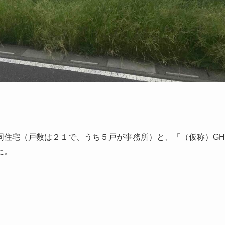
同住宅（戸数は２１で、うち５戸が事務所）と、「（仮称）GH
た。