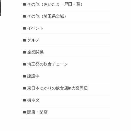
その他（さいたま・戸田・蕨）
その他（埼玉県全域）
イベント
グルメ
企業関係
埼玉発の飲食チェーン
建設中
東日本ゆかりの飲食店in大宮周辺
街ネタ
開店・閉店