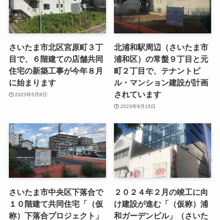
さいたま市北区宮原町３丁
北浦和駅周辺（さいたま市
目で、６階建ての店舗共同
浦和区）の常盤９丁目と元
住宅の新築工事が今年８月
町２丁目で、テナントビ
に始まります
ル・マンション建設が計画
されています
2023年5月8日
2023年9月15日
さいたま市中央区下落合で
２０２４年２月の竣工に向
１０階建て共同住宅「（仮
け建設が進む「（仮称）浦
称）下落合プロジェクト」
和ガーデンビル」（さいた