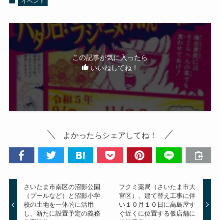
イベント
この記事が気に入ったら
いいねしてね！
よかったらシェアしてね！
さいたま市南区の沼影公園
フクミ薬局（さいたま市大
（プールなど）と沼影小学
宮区）、建て替え工事に伴
校の土地を一体的に活用
い１０月１０日に高島屋す
し、新たに設置予定の義務
ぐ近くに位置する仮店舗に