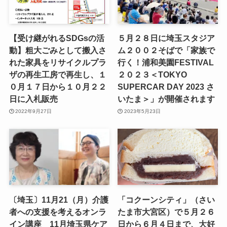
【受け継がれるSDGsの活
５月２８日に埼玉スタジア
動】粗大ごみとして搬入さ
ム２００２そばで「家族で
れた家具をリサイクルプラ
行く！浦和美園FESTIVAL
ザの再生工房で再生し、１
２０２３＜TOKYO
０月１７日から１０月２２
SUPERCAR DAY 2023 さ
日に入札販売
いたま＞」が開催されます
2022年9月27日
2023年5月23日
〔埼玉〕11月21（月）介護
「コクーンシティ」（さい
者への支援を考えるオンラ
たま市大宮区）で５月２６
イン講座 11月埼玉県ケア
日から６月４日まで、大好