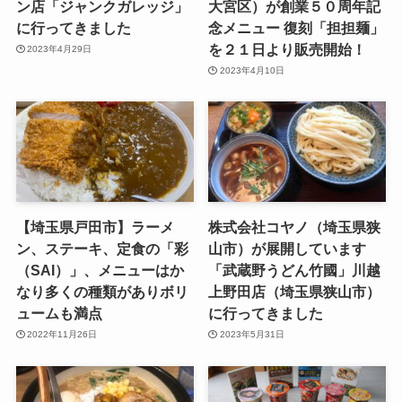
ン店「ジャンクガレッジ」
大宮区）が創業５０周年記
に行ってきました
念メニュー 復刻「担担麺」
を２１日より販売開始！
2023年4月29日
2023年4月10日
【埼玉県戸田市】ラーメ
株式会社コヤノ（埼玉県狭
ン、ステーキ、定食の「彩
山市）が展開しています
（SAI）」、メニューはか
「武蔵野うどん竹國」川越
なり多くの種類がありボリ
上野田店（埼玉県狭山市）
ュームも満点
に行ってきました
2022年11月26日
2023年5月31日