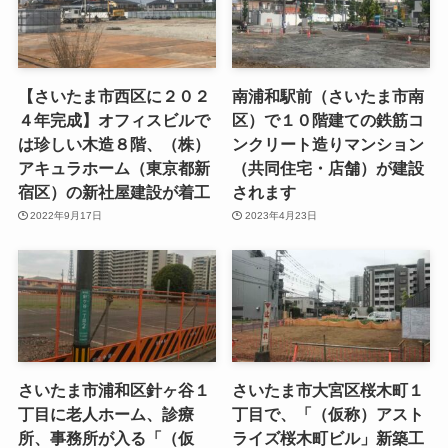
【さいたま市西区に２０２
南浦和駅前（さいたま市南
４年完成】オフィスビルで
区）で１０階建ての鉄筋コ
は珍しい木造８階、（株）
ンクリート造りマンション
アキュラホーム（東京都新
（共同住宅・店舗）が建設
宿区）の新社屋建設が着工
されます
2022年9月17日
2023年4月23日
さいたま市浦和区針ヶ谷１
さいたま市大宮区桜木町１
丁目に老人ホーム、診療
丁目で、「（仮称）アスト
所、事務所が入る「（仮
ライズ桜木町ビル」新築工