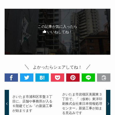
この記事が気に入ったら
いいねしてね！
よかったらシェアしてね！
さいたま市岩槻区美園東３
さいたま市浦和区常盤３丁
丁目で、「（仮称）東洋印
目に、店舗や事務所が入る
刷株式会社東日本情報処理
６階建てビル「の新築工事
センター」新築工事が始ま
が始まります
る見込みです