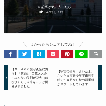
この記事が気に入ったら
いいねしてね！
よかったらシェアしてね！
【９，４００発が夜空に舞
【宇宙のまち さいたま】
う】「第2回川口花火大会
さいたま市青少年宇宙科学
～みんなの笑顔が花火（は
館で１０月から秋の新番組
なひ）らく未来を～」が開
がスタートしています
催されました