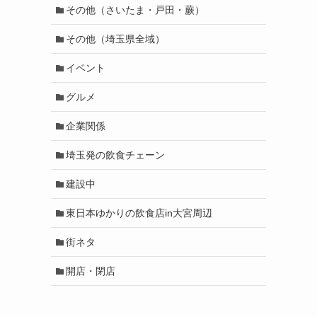
その他（さいたま・戸田・蕨）
その他（埼玉県全域）
イベント
グルメ
企業関係
埼玉発の飲食チェーン
建設中
東日本ゆかりの飲食店in大宮周辺
街ネタ
開店・閉店