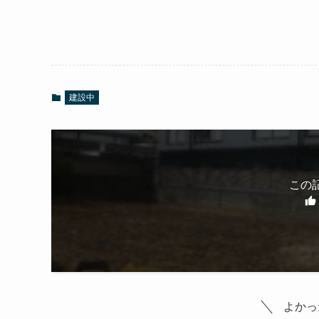
建設中
この
よかっ