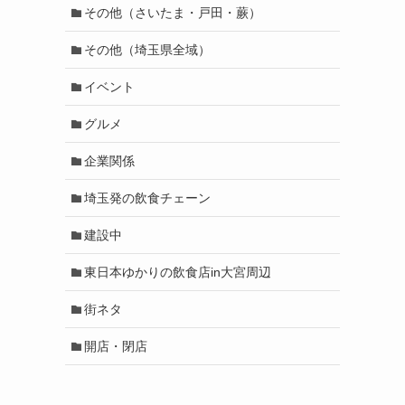
その他（さいたま・戸田・蕨）
その他（埼玉県全域）
イベント
グルメ
企業関係
埼玉発の飲食チェーン
建設中
東日本ゆかりの飲食店in大宮周辺
街ネタ
開店・閉店