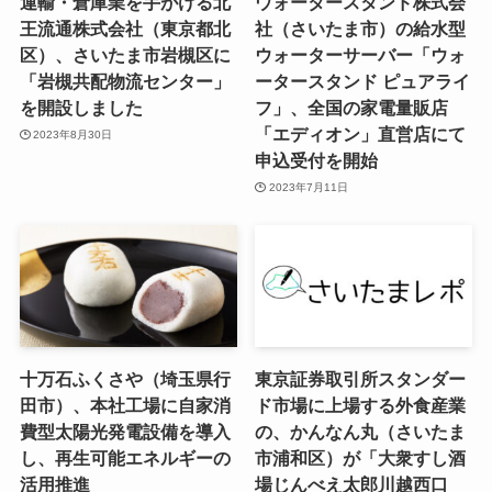
運輸・倉庫業を手がける北
ウォータースタンド株式会
王流通株式会社（東京都北
社（さいたま市）の給水型
区）、さいたま市岩槻区に
ウォーターサーバー「ウォ
「岩槻共配物流センター」
ータースタンド ピュアライ
を開設しました
フ」、全国の家電量販店
「エディオン」直営店にて
2023年8月30日
申込受付を開始
2023年7月11日
十万石ふくさや（埼玉県行
東京証券取引所スタンダー
田市）、本社工場に自家消
ド市場に上場する外食産業
費型太陽光発電設備を導入
の、かんなん丸（さいたま
し、再生可能エネルギーの
市浦和区）が「大衆すし酒
活用推進
場じんべえ太郎川越西口