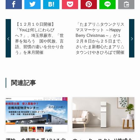
【１２月１０日開催】
「たまアリ△タウンクリス
「Youは何しにわらび
マスマーケット ～Happy
へ？」、埼玉県蕨市、「世
Berry Christmas～」が１
界を知ろう 国や民族、言
２月８日から２５日まで、
語、習慣の違いを分かり合
さいたま新都心たまアリ△
う」を来月開催
タウンけやきひろばで開催
関連記事