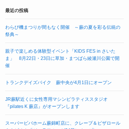
最近の投稿
わらび機まつりが間もなく開催 ～蕨の夏を彩る伝統の
祭典～
親子で楽しめる体験型イベント「KIDS FES in さいた
ま」 8月22日・23日に草加・まつばら綾瀬川公園で開
催
トランクデイズバイク 蕨中央が4月1日にオープン
JR蕨駅近くに女性専用マシンピラティススタジオ
『pilates K 蕨店』がオープンします
スーパービバホーム蕨錦町店に、クレープ＆ピザロール