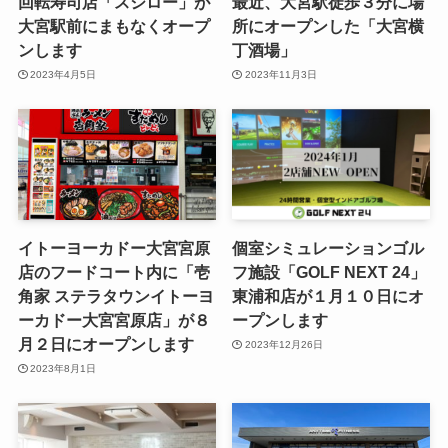
回転寿司店「スシロー」が
最近、大宮駅徒歩３分に場
大宮駅前にまもなくオープ
所にオープンした「大宮横
ンします
丁酒場」
2023年4月5日
2023年11月3日
イトーヨーカドー大宮宮原
個室シミュレーションゴル
店のフードコート内に「壱
フ施設「GOLF NEXT 24」
角家 ステラタウンイトーヨ
東浦和店が１月１０日にオ
ーカドー大宮宮原店」が８
ープンします
月２日にオープンします
2023年12月26日
2023年8月1日