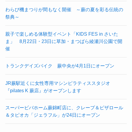
わらび機まつりが間もなく開催 ～蕨の夏を彩る伝統の
祭典～
親子で楽しめる体験型イベント「KIDS FES in さいた
ま」 8月22日・23日に草加・まつばら綾瀬川公園で開
催
トランクデイズバイク 蕨中央が4月1日にオープン
JR蕨駅近くに女性専用マシンピラティススタジオ
『pilates K 蕨店』がオープンします
スーパービバホーム蕨錦町店に、クレープ＆ピザロール
＆タピオカ「ジェラフル」が24日にオープン