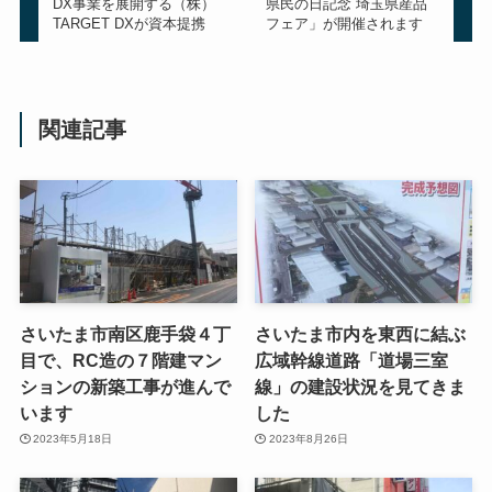
DX事業を展開する（株）
県民の日記念 埼玉県産品
TARGET DXが資本提携
フェア」が開催されます
関連記事
さいたま市南区鹿手袋４丁
さいたま市内を東西に結ぶ
目で、RC造の７階建マン
広域幹線道路「道場三室
ションの新築工事が進んで
線」の建設状況を見てきま
います
した
2023年5月18日
2023年8月26日