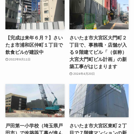
【完成は来年６月？】さい
さいたま市大宮区大門町２
たま市浦和区仲町１丁目で
丁目で、事務職・店舗が入
飲食ビルが建設中
る９階建てビル「（仮称）
大宮大門町ビル計画」の新
2022年9月11日
築工事がはじまります
2024年4月20日
戸田第一小学校（埼玉県戸
さいたま市大宮区東町２丁
田市）で改築等工事が進ん
目で７階建マンションの新