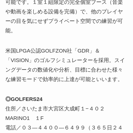
可能です。１室１組限定の完全個室ブース（音楽
や動画を楽しめる設備を完備）で、他のプレイヤ
ーの目を気にせずプライベート空間での練習が可
能。
米国LPGA公認GOLFZON社「GDR」＆
「VISION」のゴルフシミュレーターを採用。スイ
ングデータの数値化や分析、目標に合わせた様々
な練習モードで効率的に上達が可能といいます。
◎GOLFERS24
住所／さいたま市大宮区大成町１−４０２
MARINO1 １F
電話／０３—４４００—６４９９（３６５日２４