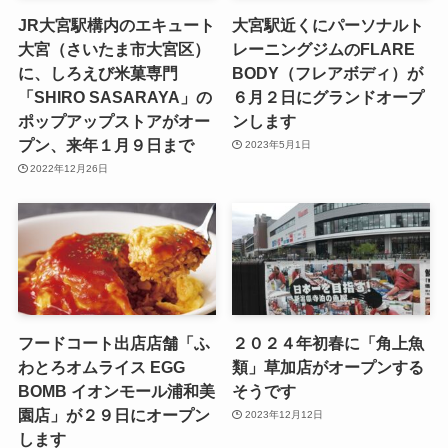
JR大宮駅構内のエキュート
大宮駅近くにパーソナルト
大宮（さいたま市大宮区）
レーニングジムのFLARE
に、しろえび米菓専門
BODY（フレアボディ）が
「SHIRO SASARAYA」の
６月２日にグランドオープ
ポップアップストアがオー
ンします
プン、来年１月９日まで
2023年5月1日
2022年12月26日
フードコート出店店舗「ふ
２０２４年初春に「角上魚
わとろオムライス EGG
類」草加店がオープンする
BOMB イオンモール浦和美
そうです
園店」が２９日にオープン
2023年12月12日
します