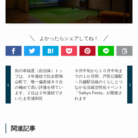
よかったらシェアしてね！
街の幸福度（自治体）トッ
９月中旬から１０月中旬ま
プは、３年連続で比企郡鳩
での１か月間、戸田公園駅
山町で、唯一偏差値８０台
～川越駅沿線のくらしとつ
の極めて高い評価を得てい
ながる沿線活性化イベント
ます。２位は２年連続でさ
「Saikyo Festa」が開催さ
いたま市浦和区
れます
関連記事