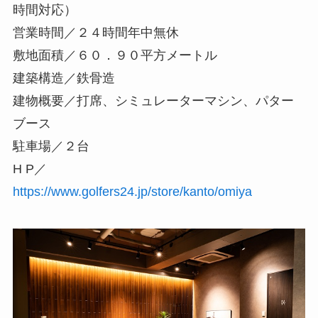
時間対応）
営業時間／２４時間年中無休
敷地面積／６０．９０平方メートル
建築構造／鉄骨造
建物概要／打席、シミュレーターマシン、パター
ブース
駐車場／２台
H P／
https://www.golfers24.jp/store/kanto/omiya