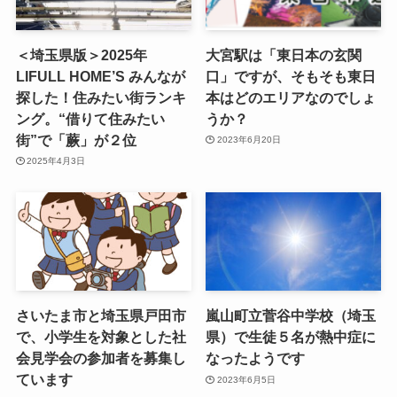
＜埼玉県版＞2025年
大宮駅は「東日本の玄関
LIFULL HOME’S みんなが
口」ですが、そもそも東日
探した！住みたい街ランキ
本はどのエリアなのでしょ
ング。“借りて住みたい
うか？
街”で「蕨」が２位
2023年6月20日
2025年4月3日
さいたま市と埼玉県戸田市
嵐山町立菅谷中学校（埼玉
で、小学生を対象とした社
県）で生徒５名が熱中症に
会見学会の参加者を募集し
なったようです
ています
2023年6月5日