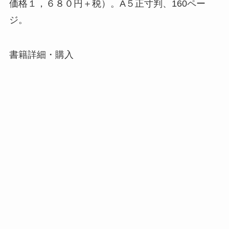
価格１，６８０円＋税）。A５正寸判、160ペー
ジ。
書籍詳細・購入