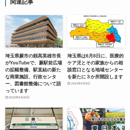
関連記事
埼玉県蕨市の頼髙英雄市長
埼玉県は6月8日に、医療的
がYouTubeで、蕨駅前広場
ケア児とその家族からの相
の拡幅整備、駅直結の新た
談窓口となる地域センター
な商業施設、行政センタ
を新たに３か所開設します
ー、図書館整備について語
2023年6月6日
っています
2023年6月20日