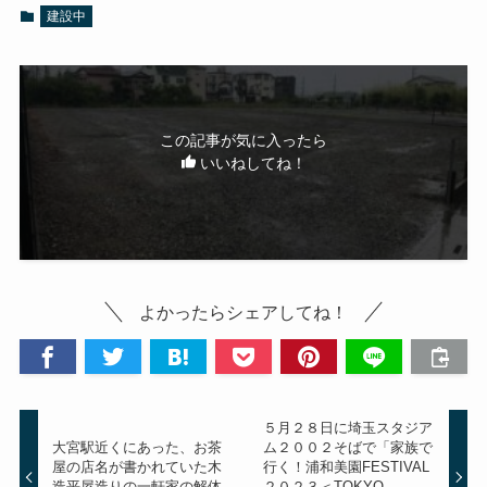
建設中
この記事が気に入ったら
いいねしてね！
よかったらシェアしてね！
５月２８日に埼玉スタジア
大宮駅近くにあった、お茶
ム２００２そばで「家族で
屋の店名が書かれていた木
行く！浦和美園FESTIVAL
造平屋造りの一軒家の解体
２０２３＜TOKYO