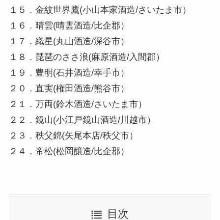
１５．金紋世界鷹(小山本家酒造/さいたま市）
１６．晴雲(晴雲酒造/比企郡）
１７．織星(丸山酒造/深谷市）
１８．琵琶のささ浪(麻原酒造/入間郡）
１９．豊明(石井酒造/幸手市）
２０．直実(権田酒造/熊谷市）
２１．万両(鈴木酒造/さいたま市）
２２．鏡山(小江戸鏡山酒造/川越市）
２３．秩父錦(矢尾本店/秩父市）
２４．帝松(松岡醸造/比企郡）
目次