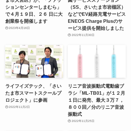
ションセンターしまむら」
（SS、さいたま市岩槻区）
で４月１９日、２６ 日に大
などでEV経路充電サービス
創業祭を開催します
ENEOS Charge Plusのサ
ービス提供を開始しました
2023年4月16日
2022年11月30日
ライフイズテック、「さい
リニア音波振動式電動歯ブ
たま市スマートスクールプ
ラシ「ML-TB01」が１２月
ロジェクト」に参画
１日に発売、最大３万７，
８００回／分のリニア音波
2022年11月2日
振動式
2022年11月25日