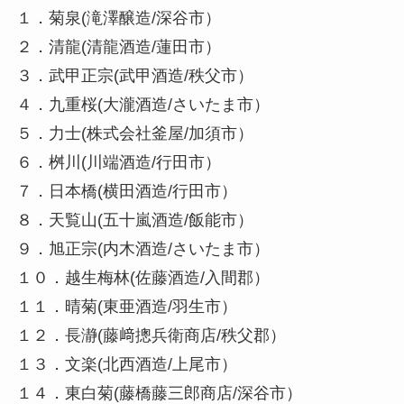
１．菊泉(滝澤醸造/深谷市）
２．清龍(清龍酒造/蓮田市）
３．武甲正宗(武甲酒造/秩父市）
４．九重桜(大瀧酒造/さいたま市）
５．力士(株式会社釜屋/加須市）
６．桝川(川端酒造/行田市）
７．日本橋(横田酒造/行田市）
８．天覧山(五十嵐酒造/飯能市）
９．旭正宗(内木酒造/さいたま市）
１０．越生梅林(佐藤酒造/入間郡）
１１．晴菊(東亜酒造/羽生市）
１２．長瀞(藤﨑摠兵衛商店/秩父郡）
１３．文楽(北西酒造/上尾市）
１４．東白菊(藤橋藤三郎商店/深谷市）