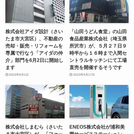
株式会社アイダ設計（さい
「山田うどん食堂」の山田
たま市大宮区）、不動産の
食品産業株式会社（埼玉県
売却・販売・リフォームを
所沢市）が、５月２７日９
専属で行なう「アイダの仲
時半から１６時まで入間セ
介」部門を6月2日に開始し
ントラルキッチンにて工場
ます
直売を開催するそうです
2023年6月1日
2023年5月17日
株式会社しまむら（さいた
ENEOS株式会社が浦和美
ま市大宮区）が、「ファッ
園サービスステーション