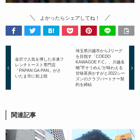
よかったらシェアしてね！
埼玉県川越市からJリーグ
を目指す「COEDO
金沢で人気を博した冷凍フ
KAWAGOE F.C」、川越名
レンチトースト専門店
物”芋そうめん”が味わえる
「PAPAN GA PAN」がさ
甘味茶房かすがと2022シー
いたま市に初上陸
ズンのクラブパートナー契
約を締結
関連記事