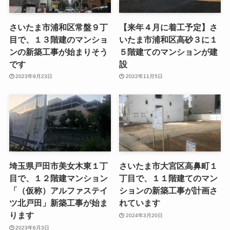
さいたま市浦和区常盤９丁
【来年４月に着工予定】さ
目で、１３階建のマンショ
いたま市浦和区高砂３に１
ンの新築工事が始まりそう
５階建てのマンションが建
です
設
2023年9月23日
2022年11月5日
埼玉県戸田市美女木東１丁
さいたま市大宮区高鼻町１
目で、１２階建マンション
丁目で、１１階建てのマン
「（仮称）アルファステイ
ションの新築工事が計画さ
ツ北戸田」新築工事が始ま
れています
ります
2024年3月20日
2023年6月3日