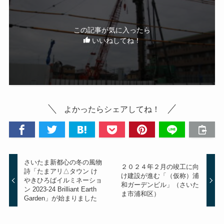
この記事が気に入ったら
いいねしてね！
よかったらシェアしてね！
さいたま新都心の冬の風物
２０２４年２月の竣工に向
詩「たまアリ△タウン け
け建設が進む「（仮称）浦
やきひろばイルミネーショ
和ガーデンビル」（さいた
ン 2023-24 Brilliant Earth
ま市浦和区）
Garden」が始まりました