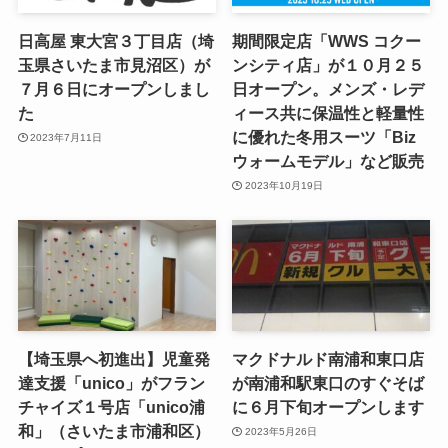
日高屋 東大宮３丁目店（埼
期間限定店「WWS コクー
玉県さいたま市見沼区）が
ンシティ店」が１０月２５
７月６日にオープンしまし
日オープン。メンズ・レデ
た
ィース共に保温性と軽量性
に優れた冬用スーツ「Biz
2023年7月11日
ウォームモデル」など販売
2023年10月19日
【埼玉県へ初進出】児童発
マクドナルド南浦和東口店
達支援「unico」がフラン
が南浦和駅東口のすぐそば
チャイズ１号店「unico浦
に６月下旬オープンします
和」（さいたま市浦和区）
2023年5月26日